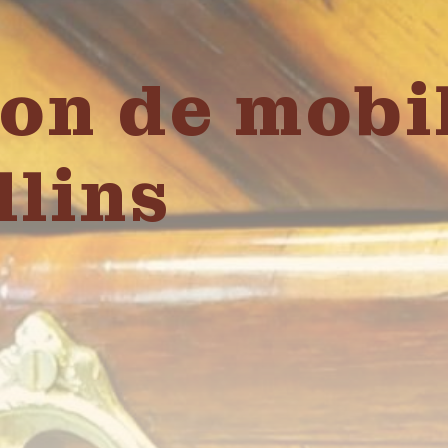
on de mobi
llins