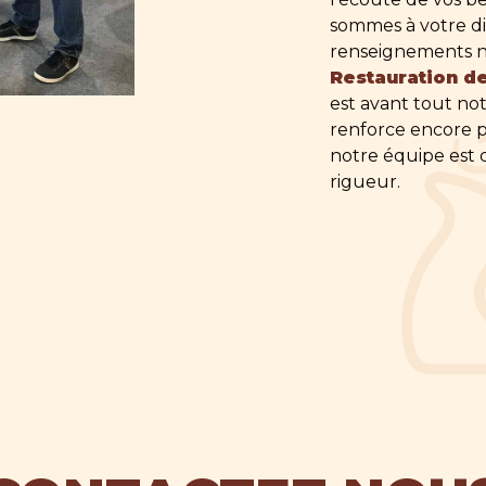
sommes à votre di
renseignements né
Restauration d
deau des cookies
est avant tout not
renforce encore pl
notre équipe est q
rigueur.