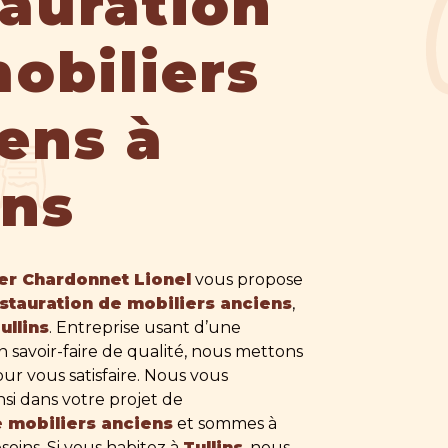
auration
obiliers
ens à
ins
ier Chardonnet Lionel
vous propose
stauration de mobiliers anciens
,
ullins
. Entreprise usant d’une
 savoir-faire de qualité, nous mettons
ur vous satisfaire. Nous vous
i dans votre projet de
e mobiliers anciens
et sommes à
soins. Si vous habitez à
Tullins
, nous