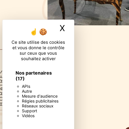
X
Masquer le ban
Ce site utilise des cookies
et vous donne le contrôle
sur ceux que vous
souhaitez activer
RAIRES
Nos partenaires
(17)
APIs
Autre
Mesure d'audience
Régies publicitaires
Réseaux sociaux
Support
Vidéos