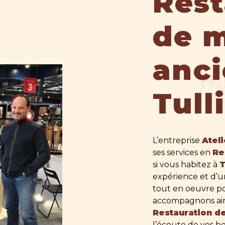
Rest
de m
anci
Tull
L’entreprise
Atel
ses services en
Re
si vous habitez à
T
expérience et d’un
tout en oeuvre po
accompagnons ains
Restauration d
l’écoute de vos be