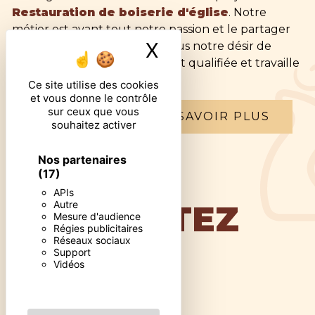
Restauration de boiserie d'église
. Notre
métier est avant tout notre passion et le partager
X
Masquer le ban
avec vous renforce encore plus notre désir de
réussir. Toute notre équipe est qualifiée et travaille
avec propreté et rigueur.
Ce site utilise des cookies
et vous donne le contrôle
sur ceux que vous
EN SAVOIR PLUS
souhaitez activer
Nos partenaires
(17)
APIs
Autre
CONTACTEZ
Mesure d'audience
Régies publicitaires
Réseaux sociaux
Support
NOUS
Vidéos