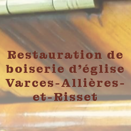
Restauration de
boiserie d'église
Varces-Allières-
et-Risset