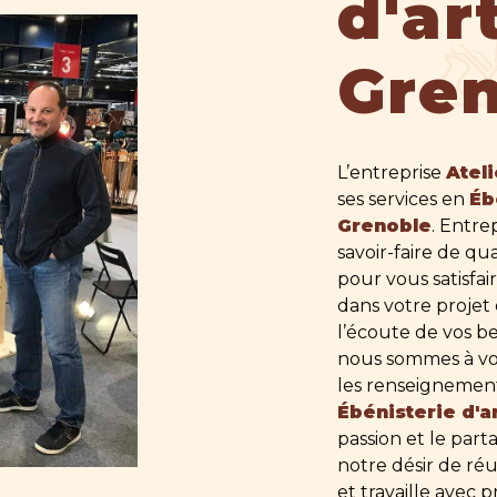
d'ar
Gre
L’entreprise
Atel
ses services en
Éb
Grenoble
. Entre
savoir-faire de q
pour vous satisfa
dans votre projet
l’écoute de vos be
nous sommes à vot
les renseignement
Ébénisterie d'a
passion et le par
notre désir de réu
deau des cookies
et travaille avec 