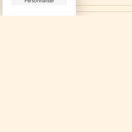
Personnaliser
Combien font deux plus six
En cochant cette case, j'accepte les cond
** Les données personnelles communiquées sont nécessaires aux
répondre à votre message. Les données collectées seront commun