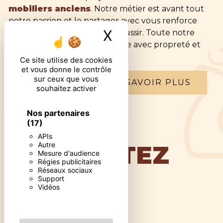
mobiliers anciens
. Notre métier est avant tout
notre passion et le partager avec vous renforce
X
Masquer le ban
encore plus notre désir de réussir. Toute notre
équipe est qualifiée et travaille avec propreté et
rigueur.
Ce site utilise des cookies
et vous donne le contrôle
sur ceux que vous
EN SAVOIR PLUS
souhaitez activer
Nos partenaires
(17)
APIs
Autre
CONTACTEZ
Mesure d'audience
Régies publicitaires
Réseaux sociaux
Support
NOUS
Vidéos