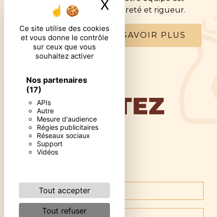
X
Masquer le ban
qualifiée et travaille avec propreté et rigueur.
Ce site utilise des cookies
EN SAVOIR PLUS
et vous donne le contrôle
sur ceux que vous
souhaitez activer
Nos partenaires
(17)
CONTACTEZ
APIs
Autre
Mesure d'audience
Régies publicitaires
NOUS
Réseaux sociaux
Support
Vidéos
Tout accepter
Tout refuser