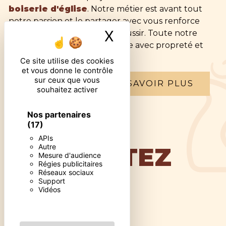
boiserie d'église
. Notre métier est avant tout
notre passion et le partager avec vous renforce
X
Masquer le ban
encore plus notre désir de réussir. Toute notre
équipe est qualifiée et travaille avec propreté et
rigueur.
Ce site utilise des cookies
et vous donne le contrôle
sur ceux que vous
EN SAVOIR PLUS
souhaitez activer
Nos partenaires
(17)
APIs
Autre
CONTACTEZ
Mesure d'audience
Régies publicitaires
Réseaux sociaux
Support
NOUS
Vidéos